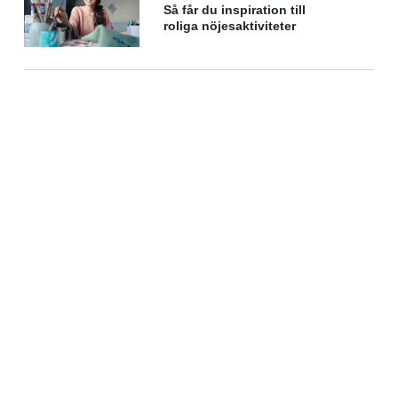
Så får du inspiration till
roliga nöjesaktiviteter