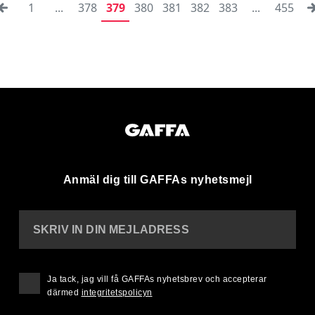
1
...
378
379
380
381
382
383
...
455
Anmäl dig till GAFFAs nyhetsmejl
SKRIV IN DIN MEJLADRESS
Ja tack, jag vill få GAFFAs nyhetsbrev och accepterar
därmed
integritetspolicyn