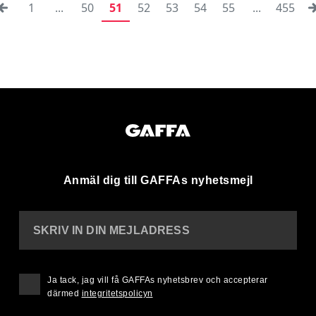
1
...
50
51
52
53
54
55
...
455
Anmäl dig till GAFFAs nyhetsmejl
SKRIV IN DIN MEJLADRESS
Ja tack, jag vill få GAFFAs nyhetsbrev och accepterar
därmed
integritetspolicyn