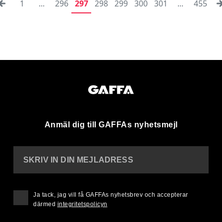
1
...
296
297
298
299
300
301
...
455
Anmäl dig till GAFFAs nyhetsmejl
SKRIV IN DIN MEJLADRESS
Ja tack, jag vill få GAFFAs nyhetsbrev och accepterar
därmed
integritetspolicyn