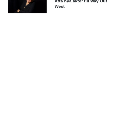
Åtta nya akter till Way Out
West