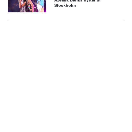
Azealia Banks flyttar till
Stockholm