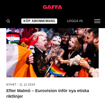
NYHETER
KÖP ABONNEMANG
LOGGA IN
NYHET - 11.12.2024
Efter Malmö – Eurovision inför nya etiska
riktlinjer