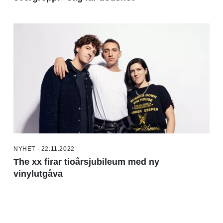
NYHET - 22.11.2022
The xx firar tioårsjubileum med ny
vinylutgåva