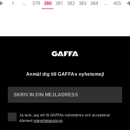
1
...
379
380
381
382
383
384
...
455
Anmäl dig till GAFFAs nyhetsmejl
SKRIV IN DIN MEJLADRESS
Ja tack, jag vill få GAFFAs nyhetsbrev och accepterar
därmed
integritetspolicyn