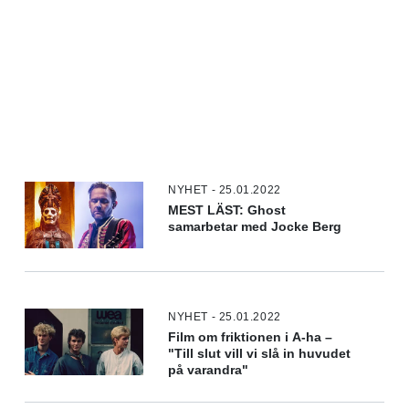
NYHET - 25.01.2022
MEST LÄST: Ghost
samarbetar med Jocke Berg
NYHET - 25.01.2022
Film om friktionen i A-ha –
"Till slut vill vi slå in huvudet
på varandra"