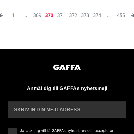
1
...
369
370
371
372
373
374
...
455
Anmäl dig till GAFFAs nyhetsmejl
SKRIV IN DIN MEJLADRESS
Ja tack, jag vill få GAFFAs nyhetsbrev och accepterar