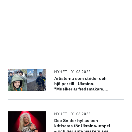
NYHET - 01.03.2022
Artisterna som strider och
hjälper till i Ukraina:
"Musiker är fredsmakare,
men nu är det inte läge att
spela gitarr"
NYHET - 01.03.2022
Dee Snider hyllas och
kritiseras för Ukraina-utspel
– och ger anti-maskers svar