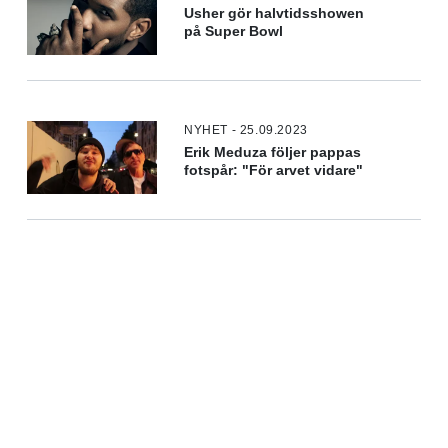
Usher gör halvtidsshowen
på Super Bowl
NYHET - 25.09.2023
Erik Meduza följer pappas
fotspår: "För arvet vidare"