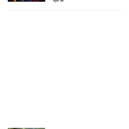
sju år