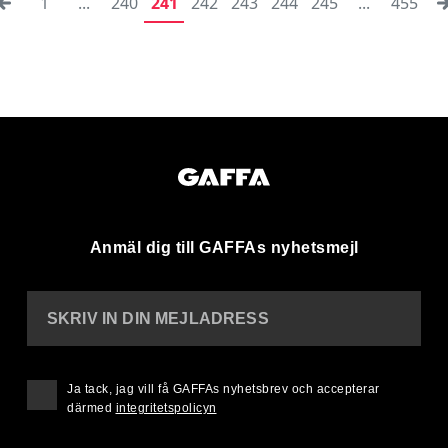
1
...
240
241
242
243
244
245
...
455
Anmäl dig till GAFFAs nyhetsmejl
SKRIV IN DIN MEJLADRESS
Ja tack, jag vill få GAFFAs nyhetsbrev och accepterar
därmed
integritetspolicyn