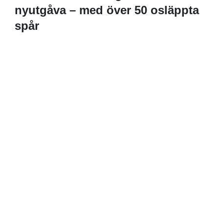
nyutgåva – med över 50 osläppta
spår