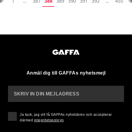
1
...
387
388
389
390
391
392
...
455
Anmäl dig till GAFFAs nyhetsmejl
SKRIV IN DIN MEJLADRESS
Ja tack, jag vill få GAFFAs nyhetsbrev och accepterar
därmed
integritetspolicyn