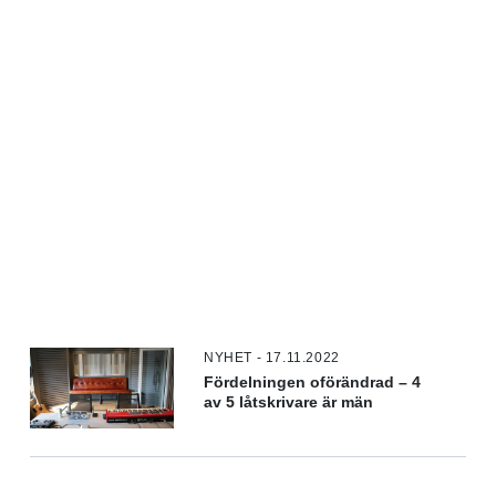
NYHET - 17.11.2022
Fördelningen oförändrad – 4
av 5 låtskrivare är män