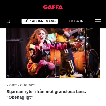
NYHETER
KÖP ABONNEMANG
LOGGA IN
NYHET - 21.08.2024
Stjärnan ryter ifrån mot gränslösa fans:
"Obehagligt"