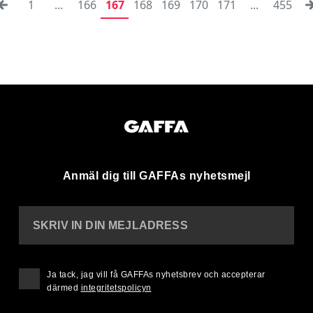
1
...
166
167
168
169
170
171
...
455
Anmäl dig till GAFFAs nyhetsmejl
SKRIV IN DIN MEJLADRESS
Ja tack, jag vill få GAFFAs nyhetsbrev och accepterar
därmed
integritetspolicyn