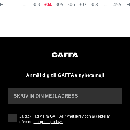
1
...
303
304
305
306
307
308
...
455
Anmäl dig till GAFFAs nyhetsmejl
SKRIV IN DIN MEJLADRESS
Ja tack, jag vill få GAFFAs nyhetsbrev och accepterar
därmed
integritetspolicyn