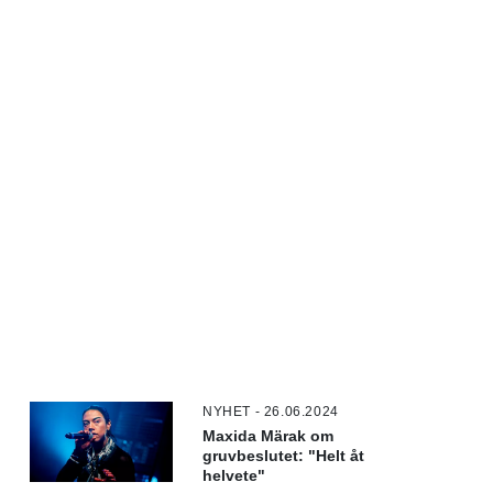
NYHET - 26.06.2024
Maxida Märak om
gruvbeslutet: "Helt åt
helvete"