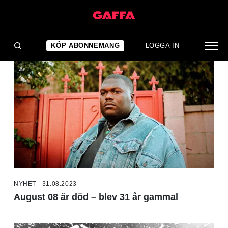
NYHETER
KÖP ABONNEMANG
LOGGA IN
NYHET - 31.08.2023
August 08 är död – blev 31 år gammal