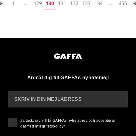
1
...
129
130
131
132
133
134
...
455
Anmäl dig till GAFFAs nyhetsmejl
SKRIV IN DIN MEJLADRESS
Ja tack, jag vill få GAFFAs nyhetsbrev och accepterar
därmed
integritetspolicyn