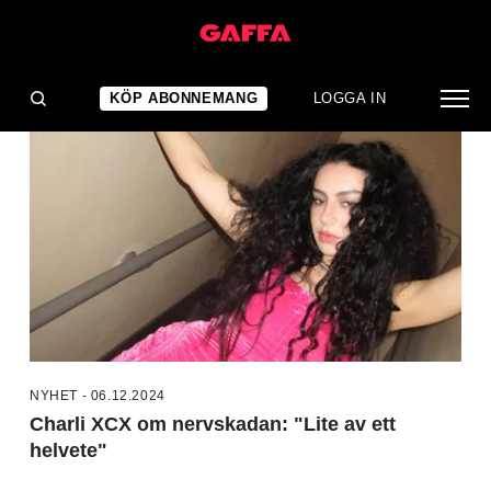
NYHETER
KÖP ABONNEMANG
LOGGA IN
NYHET - 06.12.2024
Charli XCX om nervskadan: "Lite av ett
helvete"